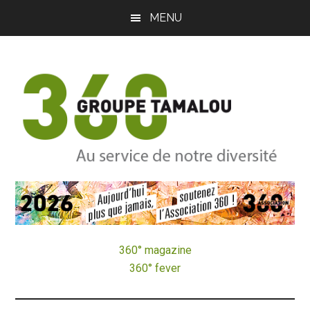
Passer
Passer
MENU
au
à
contenu
la
principal
barre
latérale
principale
Groupe
Au
service
Tamalou
de
notre
360° magazine
diversité
360° fever