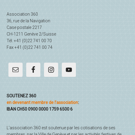
latérale
Association 360
principale
36, rue de la Navigation
Case postale 2217
CH-1211 Genève 2/Suisse
Tél. +41 (0)22 741 00 70
Fax +41 (0)22 741 00 74
SOUTENEZ 360
en devenant membre de l’association
:
IBAN CH50 0900 0000 1759 6500 6
L’association 360 est soutenue par les cotisations de ses
membres, par la Ville de Genève et par les activités festives de