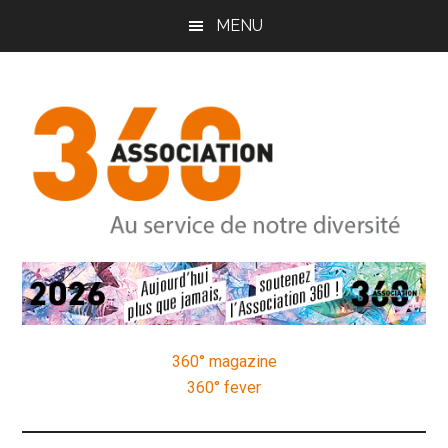
Passer
Passer
Passer
MENU
au
à
au
contenu
la
pied
principal
barre
de
latérale
page
principale
Association
Au
service
360
de
notre
360° magazine
diversité
360° fever