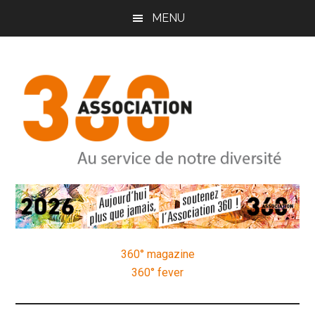
Passer
Passer
Passer
MENU
au
à
au
contenu
la
pied
principal
barre
de
latérale
page
principale
Association
Au
service
360
de
notre
360° magazine
diversité
360° fever