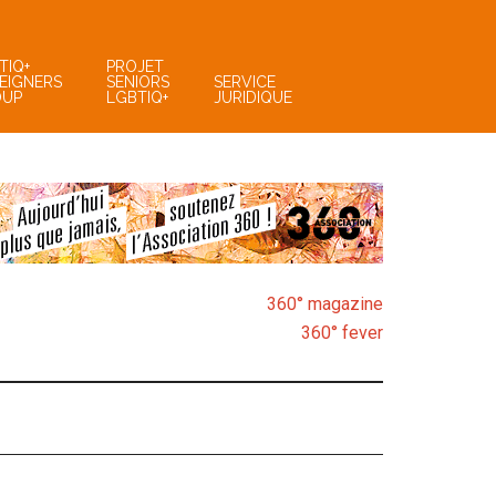
TIQ+
PROJET
EIGNERS
SENIORS
SERVICE
OUP
LGBTIQ+
JURIDIQUE
360° magazine
360° fever