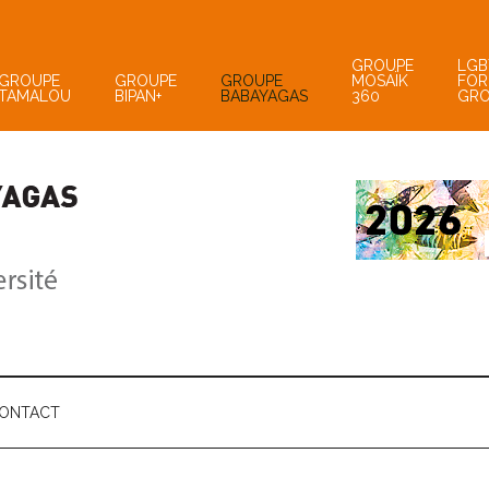
GROUPE
LGB
GROUPE
GROUPE
GROUPE
MOSAÏK
FOR
TAMALOU
BIPAN+
BABAYAGAS
360
GR
ONTACT