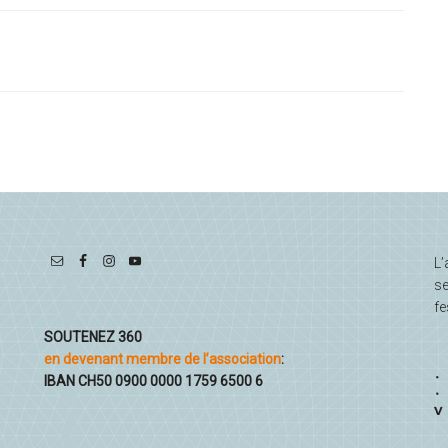
L’
se
fe
SOUTENEZ 360
en devenant membre de l’association
:
IBAN CH50 0900 0000 1759 6500 6