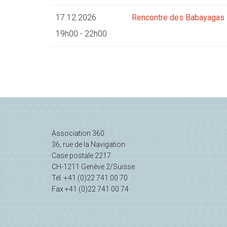
17.12.2026
Rencontre des Babayagas
19h00 - 22h00
Association 360
36, rue de la Navigation
Case postale 2217
CH-1211 Genève 2/Suisse
Tél. +41 (0)22 741 00 70
Fax +41 (0)22 741 00 74