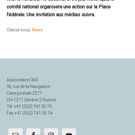
comité national organisera une action sur la Place
fédérale. Une invitation aux médias suivra.
Classé sous :
News
Barre
latérale
Association 360
principale
36, rue de la Navigation
Case postale 2217
CH-1211 Genève 2/Suisse
Tél. +41 (0)22 741 00 70
Fax +41 (0)22 741 00 74