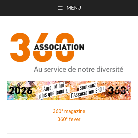
Passer
Passer
Passer
MENU
au
à
au
contenu
la
pied
principal
barre
de
latérale
page
principale
Association
Au
service
360
de
notre
360° magazine
diversité
360° fever