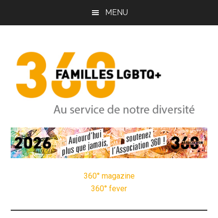
Passer
Passer
MENU
au
à
contenu
la
principal
barre
latérale
principale
Pôle
Au
service
Familles
de
notre
360° magazine
LGBTQ+
diversité
360° fever