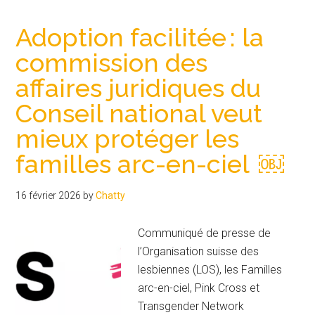
imaginaires
LGBTQIA+
Adoption facilitée : la
dans
commission des
la
affaires juridiques du
littérature
jeunesse
Conseil national veut
mieux protéger les
familles arc-en-ciel ￼
16 février 2026
by
Chatty
Communiqué de presse de
l’Organisation suisse des
lesbiennes (LOS), les Familles
arc-en-ciel, Pink Cross et
Transgender Network