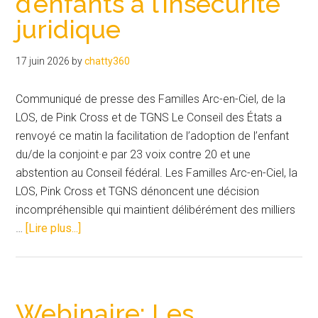
d’enfants à l’insécurité
juridique
17 juin 2026
by
chatty360
Communiqué de presse des Familles Arc-en-Ciel, de la
LOS, de Pink Cross et de TGNS Le Conseil des États a
renvoyé ce matin la facilitation de l’adoption de l’enfant
du/de la conjoint·e par 23 voix contre 20 et une
abstention au Conseil fédéral. Les Familles Arc-en-Ciel, la
LOS, Pink Cross et TGNS dénoncent une décision
incompréhensible qui maintient délibérément des milliers
à
…
[Lire plus...]
proposAdoption
de
l’enfant
du/de
Webinaire: Les