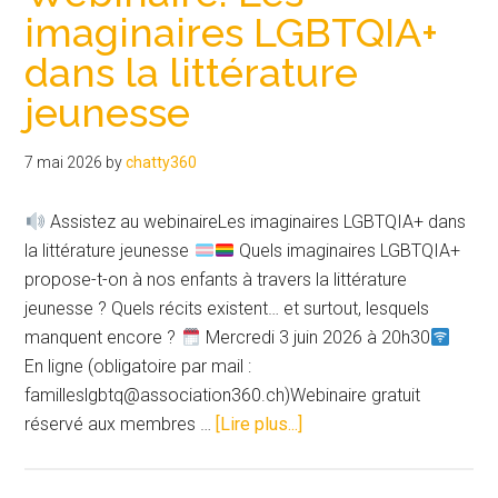
la
imaginaires LGBTQIA+
conjoint·e
dans la littérature
:
le
jeunesse
Conseil
des
7 mai 2026
by
chatty360
États
abandonne
Assistez au webinaireLes imaginaires LGBTQIA+ dans
des
la littérature jeunesse
Quels imaginaires LGBTQIA+
milliers
propose-t-on à nos enfants à travers la littérature
d’enfants
jeunesse ? Quels récits existent… et surtout, lesquels
à
manquent encore ?
Mercredi 3 juin 2026 à 20h30
l’insécurité
En ligne (obligatoire par mail :
juridique
familleslgbtq@association360.ch)Webinaire gratuit
à
réservé aux membres …
[Lire plus...]
proposWebinaire:
Les