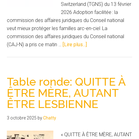
Switzerland (TGNS) du 13 février
2026 Adoption facilitée : la
commission des affaires juridiques du Conseil national
veut mieux protéger les familles arc-en-ciel La
commission des affaires juridiques du Conseil national
à
(CAJ-N) a pris ce matin …
[Lire plus...]
proposAdoption
facilitée :
la
commission
Table ronde: QUITTE À
des
ÊTRE MÈRE, AUTANT
affaires
ÊTRE LESBIENNE
juridiques
du
Conseil
3 octobre 2025
by
Chatty
national
veut
« QUITTE À ÊTRE MÈRE, AUTANT