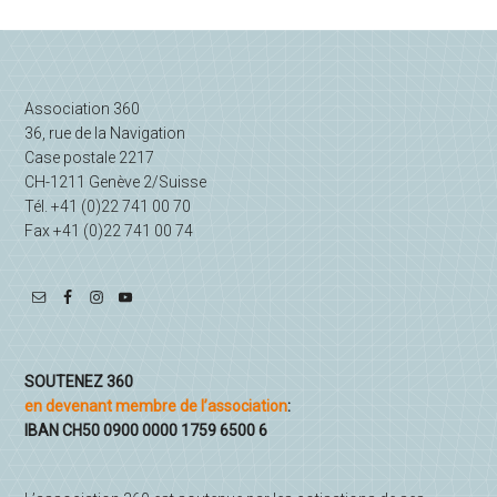
ÊTRE
latérale
LESBIENNE
principale
Association 360
36, rue de la Navigation
Case postale 2217
CH-1211 Genève 2/Suisse
Tél. +41 (0)22 741 00 70
Fax +41 (0)22 741 00 74
SOUTENEZ 360
en devenant membre de l’association
:
IBAN CH50 0900 0000 1759 6500 6