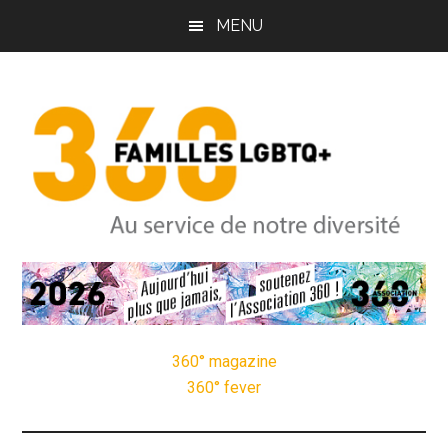
Passer
Passer
MENU
au
à
contenu
la
principal
barre
latérale
principale
Pôle
Au
service
Familles
de
notre
360° magazine
LGBTQ+
diversité
360° fever