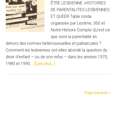
mieux
ÊTRE LESBIENNE »HISTOIRES
protéger
DE PARENTALITES LESBIENNES
les
ET QUEER Table ronde
familles
organisée par Lestime, 360 et
arc-
Notre Histoire Compte Qu’est-ce
en-
que vivre la parentalité en
ciel ￼
dehors des normes hétérosexuelles et patriarcales ?
Comment les lesbiennes ont-elles abordé la question du
désir d’enfant – ou de son refus – dans les années 1970,
à
1980 et 1990 …
[Lire plus...]
proposTable
ronde:
QUITTE
À
Page suivante »
ÊTRE
MÈRE,
Barre
AUTANT