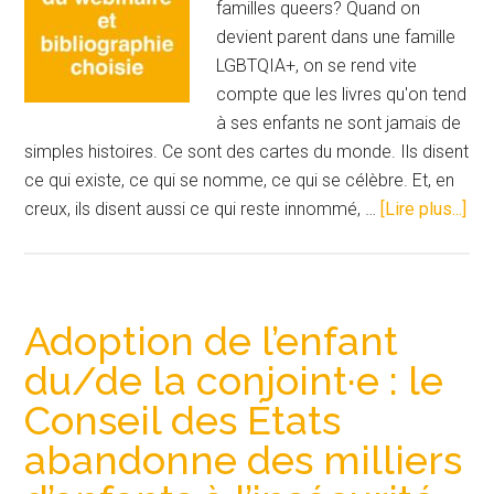
familles queers? Quand on
devient parent dans une famille
LGBTQIA+, on se rend vite
compte que les livres qu'on tend
à ses enfants ne sont jamais de
simples histoires. Ce sont des cartes du monde. Ils disent
ce qui existe, ce qui se nomme, ce qui se célèbre. Et, en
à
creux, ils disent aussi ce qui reste innommé, …
[Lire plus...]
pro
les
ima
LG
Adoption de l’enfant
dan
du/de la conjoint·e : le
la
Conseil des États
litt
jeu
abandonne des milliers