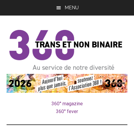
Passer
Passer
MENU
au
à
contenu
la
principal
barre
latérale
principale
pôle
Au
service
trans
de
notre
360° magazine
et
diversité
360° fever
non