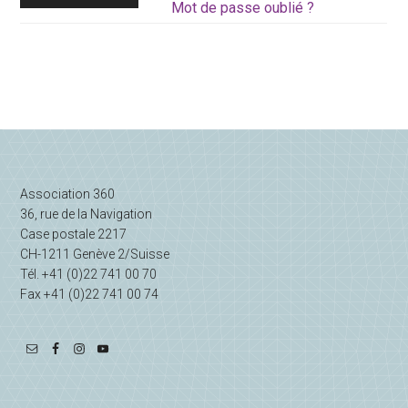
Mot de passe oublié ?
Association 360
36, rue de la Navigation
Case postale 2217
CH-1211 Genève 2/Suisse
Tél. +41 (0)22 741 00 70
Fax +41 (0)22 741 00 74