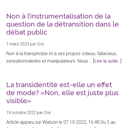
momentanément
suspendue
Non à l’instrumentalisation de la
question de la détransition dans le
débat public
1 mars 2023
par
Cris
Non à la transphobie et à ses propos odieux, fallacieux,
à
sensationnalistes et manipulateurs. Nous …
[Lire la suite...]
pr
à
l’i
La transidentité est-elle un effet
de
de mode? «Non, elle est juste plus
la
visible»
que
de
19 octobre 2022
par
Cris
la
Article apparu sur Watson le 07.10.2022, 16:48 Du 5 au
dét