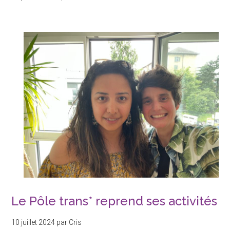
proposLe
Pôle
Trans
et
Non
Binaire
Le Pôle trans* reprend ses activités
10 juillet 2024
par
Cris