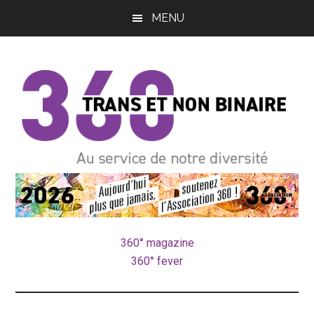
Passer
Passer
MENU
au
à
contenu
la
principal
barre
latérale
principale
pôle
Au
service
trans
de
notre
360° magazine
et
diversité
360° fever
non