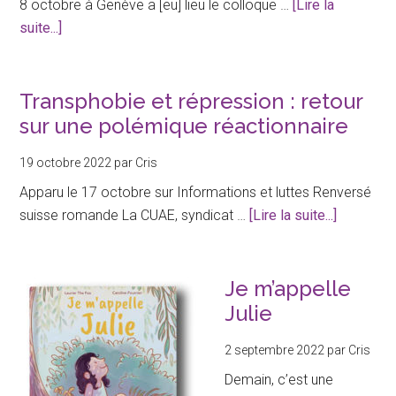
8 octobre à Genève a [eu] lieu le colloque …
[Lire la
da
à
suite...]
le
proposLa
dé
transidentité
pub
est-
Transphobie et répression : retour
elle
sur une polémique réactionnaire
un
19 octobre 2022
par
Cris
effet
de
Apparu le 17 octobre sur Informations et luttes Renversé
mode?
à
suisse romande La CUAE, syndicat …
[Lire la suite...]
«Non,
proposTr
elle
et
est
répressio
Je m’appelle
juste
retour
Julie
plus
sur
visible»
2 septembre 2022
par
Cris
une
polémiqu
Demain, c’est une