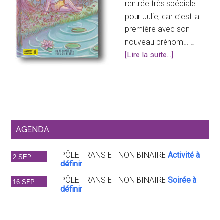
réactionn
rentrée très spéciale
pour Julie, car c’est la
première avec son
nouveau prénom… …
à
[Lire la suite...]
proposJe
m’appelle
Julie
AGENDA
PÔLE TRANS ET NON BINAIRE
Activité à
2 SEP
définir
PÔLE TRANS ET NON BINAIRE
Soirée à
16 SEP
définir