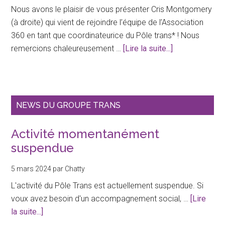
Nous avons le plaisir de vous présenter Cris Montgomery
(à droite) qui vient de rejoindre l’équipe de l’Association
360 en tant que coordinateurice du Pôle trans* ! Nous
à
remercions chaleureusement …
[Lire la suite...]
proposLe
Pôle
trans*
reprend
NEWS DU GROUPE TRANS
ses
activités
Activité momentanément
suspendue
5 mars 2024
par
Chatty
L'activité du Pôle Trans est actuellement suspendue. Si
voux avez besoin d'un accompagnement social, …
[Lire
à
la suite...]
proposActivité