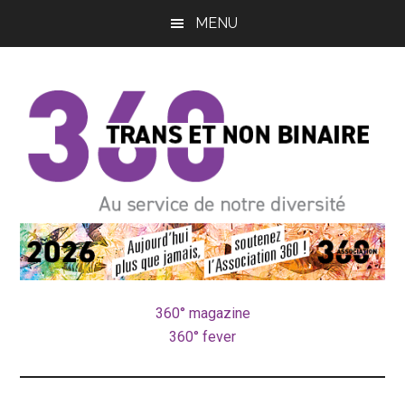
Passer
Passer
MENU
au
à
contenu
la
principal
barre
latérale
principale
pôle
Au
service
trans
de
notre
360° magazine
et
diversité
360° fever
non