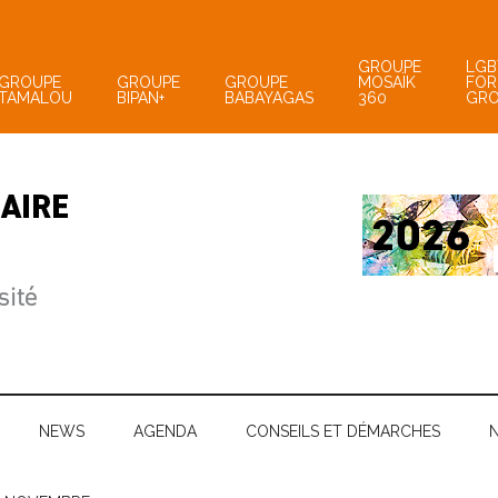
GROUPE
LGB
GROUPE
GROUPE
GROUPE
MOSAÏK
FOR
TAMALOU
BIPAN+
BABAYAGAS
360
GR
NEWS
AGENDA
CONSEILS ET DÉMARCHES