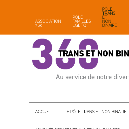
Passer
Skip
Passer
PÔLE
au
to
à
TRANS
PÔLE
ET
contenu
secondary
la
ASSOCIATION
FAMILLES
NON
360
LGBTQ+
BINAIRE
principal
menu
barre
latérale
principale
pôle
Au
service
trans
de
notre
ACCUEIL
LE PÔLE TRANS ET NON BINAIRE
et
diversité