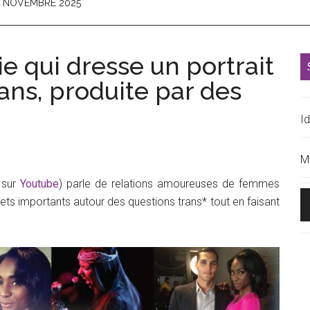
22 NOVEMBRE 2025
ie qui dresse un portrait
ans, produite par des
l
p
Id
M
 sur
Youtube
) parle de relations amoureuses de femmes
ts importants autour des questions trans* tout en faisant