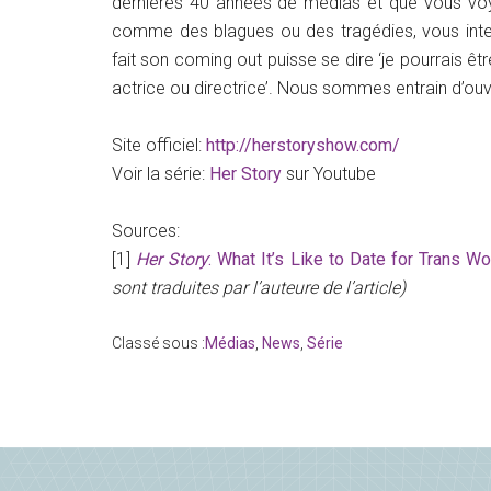
dernières 40 années de médias et que vous voy
comme des blagues ou des tragédies, vous intern
fait son coming out puisse se dire ‘je pourrais êt
actrice ou directrice’. Nous sommes entrain d’ouvri
Site officiel:
http://herstoryshow.com/
Voir la série:
Her Story
sur Youtube
Sources:
[1]
Her Story
: What It’s Like to Date for Trans 
sont traduites par l’auteure de l’article)
Classé sous :
Médias
,
News
,
Série