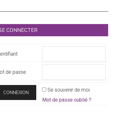
Barre
SE CONNECTER
atérale
rincipale
entifiant
ot de passe
Se souvenir de moi
Mot de passe oublié ?