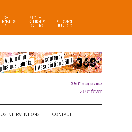
TIQ+
PROJET
EIGNERS
SENIORS
SERVICE
OUP
LGBTIQ+
JURIDIQUE
360° magazine
360° fever
NOS INTERVENTIONS
CONTACT