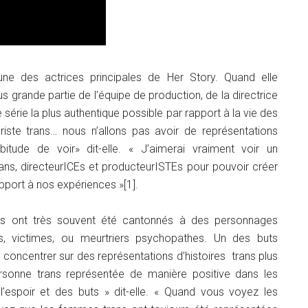
une des actrices principales de Her Story. Quand elle
us grande partie de l’équipe de production, de la directrice
e série la plus authentique possible par rapport à la vie des
ste trans… nous n’allons pas avoir de représentations
tude de voir» dit-elle. « J’aimerai vraiment voir un
ans, directeurICEs et producteurISTEs pour pouvoir créer
apport à nos expériences »[1].
rans ont très souvent été cantonnés à des personnages
es, victimes, ou meurtriers psychopathes. Un des buts
e concentrer sur des représentations d’histoires trans plus
ersonne trans représentée de manière positive dans les
espoir et des buts » dit-elle. « Quand vous voyez les