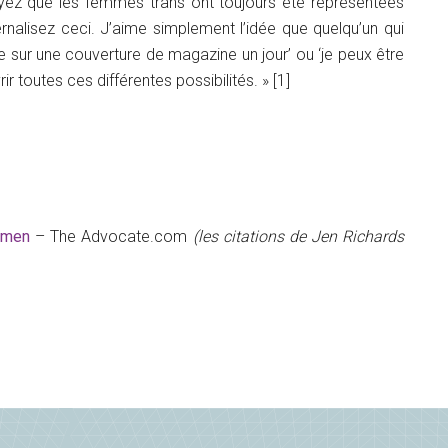
ez que les femmes trans ont toujours été représentées
alisez ceci. J’aime simplement l’idée que quelqu’un qui
re sur une couverture de magazine un jour’ ou ‘je peux être
r toutes ces différentes possibilités. » [1]
Women
– The Advocate.com
(les citations de Jen Richards