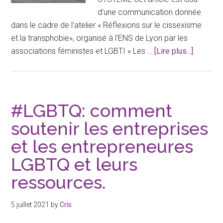
d’une communication donnée
dans le cadre de l’atelier « Réflexions sur le cissexisme
et la transphobie», organisé à l’ENS de Lyon par les
à
associations féministes et LGBTI « Les …
[Lire plus...]
proposD
cissexi
comme
systèm
#LGBTQ: comment
soutenir les entreprises
et les entrepreneures
LGBTQ et leurs
ressources.
5 juillet 2021
by
Cris