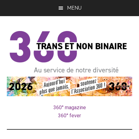
Passer
Passer
MENU
au
à
contenu
la
principal
barre
latérale
principale
pôle
Au
service
trans
de
notre
360° magazine
et
diversité
360° fever
non