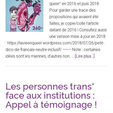
ressources.
queer" en 2016 et puis 2018
Pour garder une trace des
propositions qui avaient été
faites, je copie/colle l’article
datant de 2016 ! Consultez aussi
une version mise à jour en 2018
: https://lavieenqueer.wordpress.com/2018/07/26/petit-
dico-de-francais-neutre-inclusif/ ——– Note : certaines
à
idées sont les miennes, d’autres non. …
[Lire plus...]
proposPet
dico
de
français
Les personnes trans*
neutre/inc
face aux institutions :
–
Appel à témoignage !
version
2016