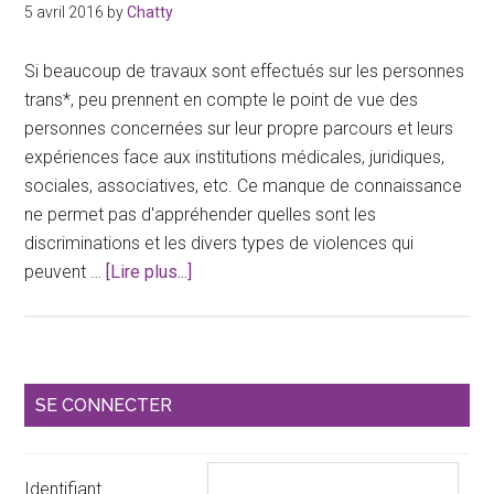
–
5 avril 2016
by
Chatty
archive
Si beaucoup de travaux sont effectués sur les personnes
trans*, peu prennent en compte le point de vue des
personnes concernées sur leur propre parcours et leurs
expériences face aux institutions médicales, juridiques,
sociales, associatives, etc. Ce manque de connaissance
ne permet pas d'appréhender quelles sont les
discriminations et les divers types de violences qui
à
peuvent …
[Lire plus...]
proposLes
personnes
trans*
face
Barre
SE CONNECTER
aux
latérale
institutions :
Appel
principale
Identifiant