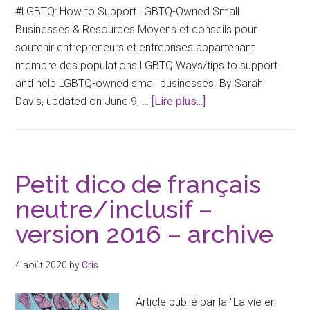
#LGBTQ: How to Support LGBTQ-Owned Small
Businesses & Resources Moyens et conseils pour
soutenir entrepreneurs et entreprises appartenant
membre des populations LGBTQ Ways/tips to support
and help LGBTQ-owned small businesses. By Sarah
à
Davis, updated on June 9, …
[Lire plus...]
propos#LGBTQ:
comment
soutenir
les
Petit dico de français
entreprises
neutre/inclusif –
et
version 2016 – archive
les
entrepreneures
LGBTQ
4 août 2020
by
Cris
et
leurs
Article publié par la "La vie en