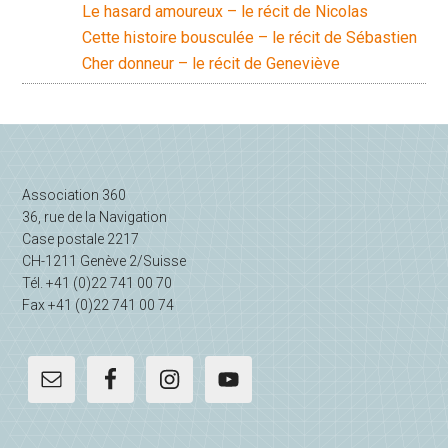
Le hasard amoureux – le récit de Nicolas
Cette histoire bousculée – le récit de Sébastien
Cher donneur – le récit de Geneviève
Barre
latérale
Association 360
principale
36, rue de la Navigation
Case postale 2217
CH-1211 Genève 2/Suisse
Tél. +41 (0)22 741 00 70
Fax +41 (0)22 741 00 74