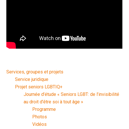
Services, groupes et projets
Service juridique
Projet seniors LGBTIQ+
Journée d’étude « Seniors LGBT: de l’invisibilité
au droit d’être soi à tout âge »
Programme
Photos
Vidéos