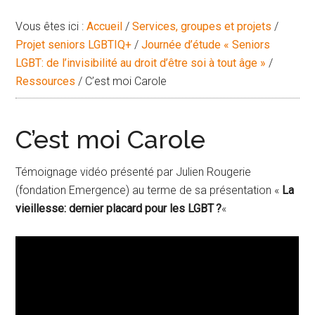
Vous êtes ici :
Accueil
/
Services, groupes et projets
/
Projet seniors LGBTIQ+
/
Journée d’étude « Seniors
LGBT: de l’invisibilité au droit d’être soi à tout âge »
/
Ressources
/
C’est moi Carole
C’est moi Carole
Témoignage vidéo présenté par Julien Rougerie
(fondation Emergence) au terme de sa présentation «
La
vieillesse: dernier placard pour les LGBT ?
«