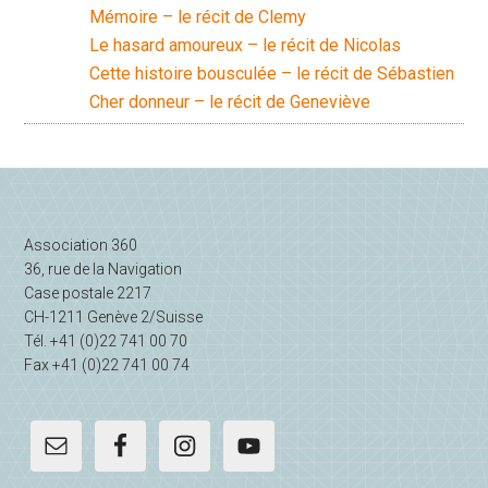
Mémoire – le récit de Clemy
Le hasard amoureux – le récit de Nicolas
Cette histoire bousculée – le récit de Sébastien
Cher donneur – le récit de Geneviève
Barre
latérale
Association 360
principale
36, rue de la Navigation
Case postale 2217
CH-1211 Genève 2/Suisse
Tél. +41 (0)22 741 00 70
Fax +41 (0)22 741 00 74