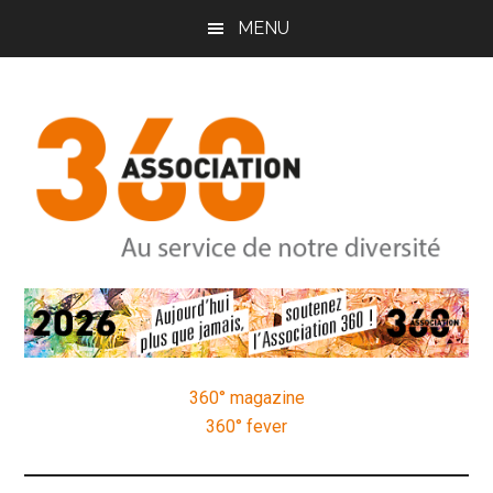
Passer
Passer
Passer
MENU
au
à
au
contenu
la
pied
principal
barre
de
latérale
page
principale
Association
Au
service
360
de
notre
360° magazine
diversité
360° fever