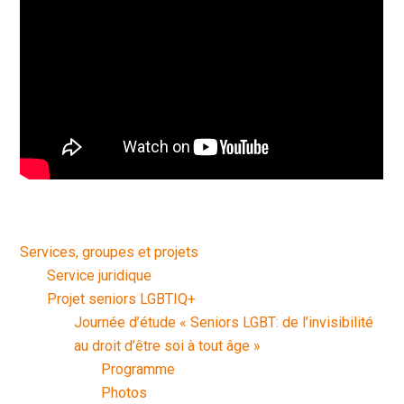
Services, groupes et projets
Service juridique
Projet seniors LGBTIQ+
Journée d’étude « Seniors LGBT: de l’invisibilité
au droit d’être soi à tout âge »
Programme
Photos